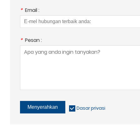
*
Email :
*
Pesan :
Menyerahkan
Dasar privasi