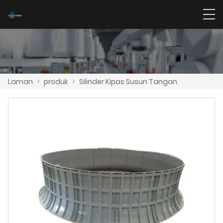
Laman
>
produk
>
Silinder Kipas Susun Tangan