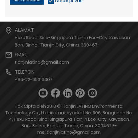
Dasar privasi
ALAMAT
Hexu Road, Sino-Singapura Tianjin Eco-City, Kawasan
Baru Binhai, Tianjin City, China. 300467
EMAIL
tianjinlatino@gmail.com
TELEPON
+86-22-65616307
Hak Cipta oleh 2018 © Tianjin LATINO Environmental
Technology Co., Ltd. Alamat syarikat:No. 506, Bangunan No.
4, Hexu Road, Sino-Singapura Tianjin Eco-City, Kawasan
Baru Binhai, Bandar Tianjin, China. 300467 E-
mel:tianjinlatino@gmail.com