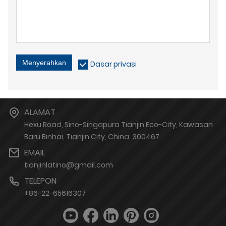
Menyerahkan
Dasar privasi
ALAMAT
Hexu Road, Sino-Singapura Tianjin Eco-City, Kawasan
Baru Binhai, Tianjin City, China. 300467
EMAIL
tianjinlatino@gmail.com
TELEPON
+86-22-65616307