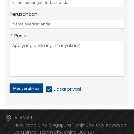
Perusahaan :
*
Pesan :
Menyerahkan
Dasar privasi
ALAMAT
Hexu Road, Sino-Singapura Tianjin Eco-City, Kawasan
Baru Binhai, Tianjin City, China. 300467